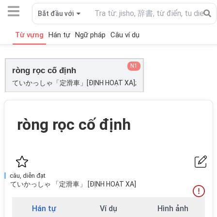
Bắt đầu với
Từ vựng
Hán tự
Ngữ pháp
Câu ví dụ
N1
ròng rọc cố định
ていかっしゃ「定滑車」[ĐỊNH HOẠT XA];
ròng rọc cố định
câu, diễn đạt
ていかっしゃ 「定滑車」 [ĐỊNH HOẠT XA]
Hán tự
Ví dụ
Hình ảnh