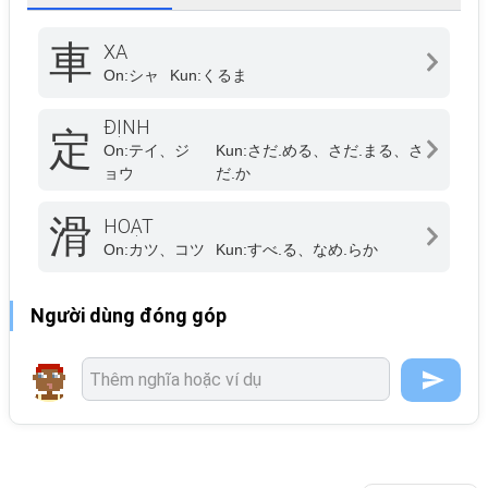
車
XA
On:
シャ
Kun:
くるま
ĐỊNH
定
On:
テイ、ジ
Kun:
さだ.める、さだ.まる、さ
ョウ
だ.か
滑
HOẠT
On:
カツ、コツ
Kun:
すべ.る、なめ.らか
Người dùng đóng góp