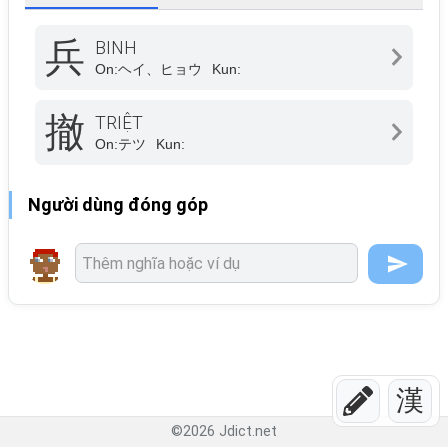
兵
BINH
On:
ヘイ、ヒョウ
Kun:
撤
TRIỆT
On:
テツ
Kun:
Người dùng đóng góp
漢
©
2026
Jdict.net