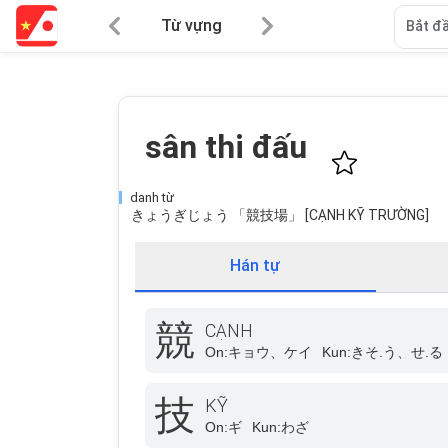
Từ vựng
Bắt đầ
sân thi đấu
danh từ
きょうぎじょう 「競技場」 [CẠNH KỸ TRƯỜNG]
Hán tự
競
CẠNH
On:
キョウ、ケイ
Kun:
きそ.う、せ.る
技
KỸ
On:
ギ
Kun:
わざ