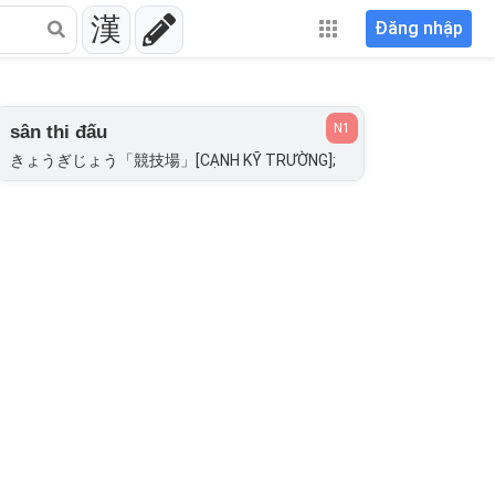
漢
Đăng nhập
N1
sân thi đấu
きょうぎじょう「競技場」[CẠNH KỸ TRƯỜNG];