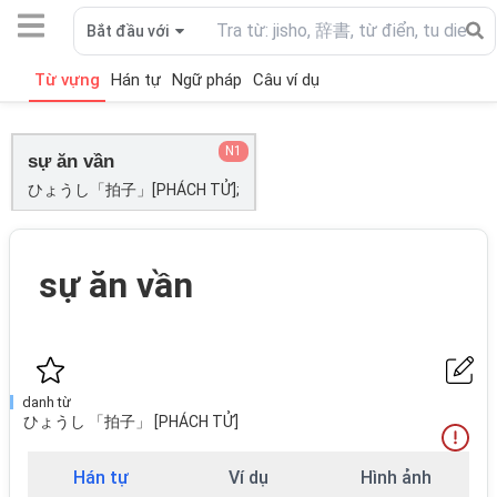
Bắt đầu với
Từ vựng
Hán tự
Ngữ pháp
Câu ví dụ
N1
sự ăn vần
ひょうし「拍子」[PHÁCH TỬ];
sự ăn vần
danh từ
ひょうし 「拍子」 [PHÁCH TỬ]
Hán tự
Ví dụ
Hình ảnh