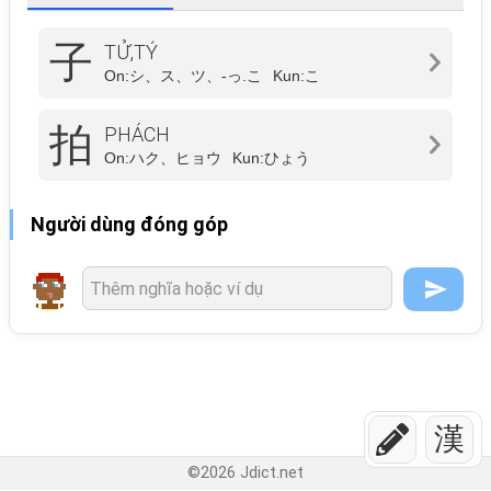
子
TỬ,TÝ
On:
シ、ス、ツ、-っ.こ
Kun:
こ
拍
PHÁCH
On:
ハク、ヒョウ
Kun:
ひょう
Người dùng đóng góp
漢
©
2026
Jdict.net