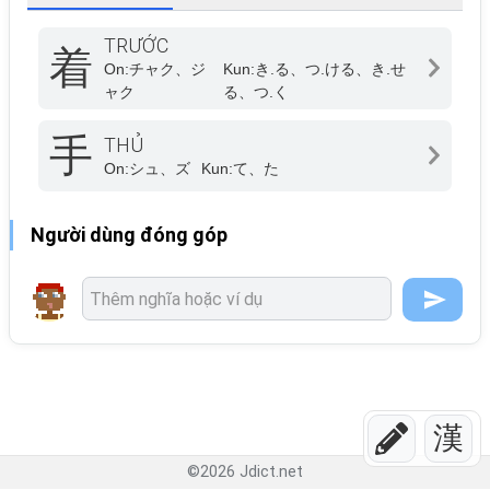
TRƯỚC
着
On:
チャク、ジ
Kun:
き.る、つ.ける、き.せ
ャク
る、つ.く
手
THỦ
On:
シュ、ズ
Kun:
て、た
Người dùng đóng góp
漢
©
2026
Jdict.net