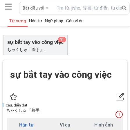
Bắt đầu với
Từ vựng
Hán tự
Ngữ pháp
Câu ví dụ
N1
sự bắt tay vào công việc
ちゃくしゅ「着手」;
sự bắt tay vào công việc
câu, diễn đạt
ちゃくしゅ 「着手」
Hán tự
Ví dụ
Hình ảnh