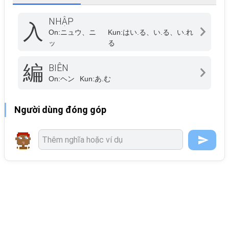
NHẬP
入
On:
ニュウ、ニ
Kun:
はい.る、い.る、い.れ
ッ
る
編
BIÊN
On:
ヘン
Kun:
あ.む
Người dùng đóng góp