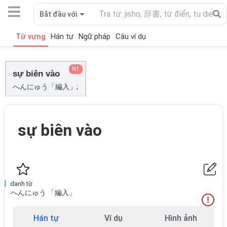
Bắt đầu với
Từ vựng
Hán tự
Ngữ pháp
Câu ví dụ
N1
sự biên vào
へんにゅう「編入」;
sự biên vào
danh từ
へんにゅう 「編入」
Hán tự
Ví dụ
Hình ảnh