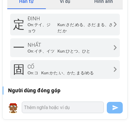
Hán tự
Ví dụ
Hình ảnh
ĐỊNH
定
On:
テイ、ジ
Kun:
さだ.める、さだ.まる、さ
ョウ
だ.か
一
NHẤT
On:
イチ、イツ
Kun:
ひとつ、ひと
固
CỐ
On:
コ
Kun:
かた.い、かた.まる/める
Người dùng đóng góp