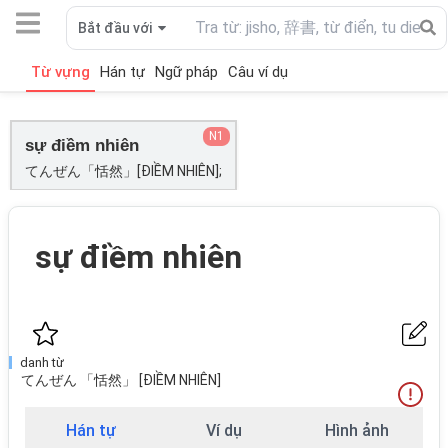
Bắt đầu với
Từ vựng
Hán tự
Ngữ pháp
Câu ví dụ
N1
sự điềm nhiên
てんぜん「恬然」[ĐIỀM NHIÊN];
sự điềm nhiên
danh từ
てんぜん 「恬然」 [ĐIỀM NHIÊN]
Hán tự
Ví dụ
Hình ảnh