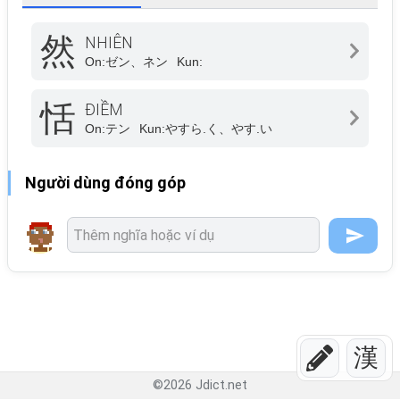
然
NHIÊN
On:
ゼン、ネン
Kun:
恬
ĐIỀM
On:
テン
Kun:
やすら.く、やす.い
Người dùng đóng góp
漢
©
2026
Jdict.net