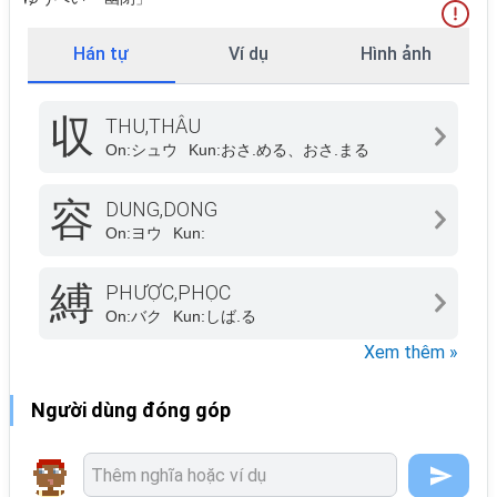
Hán tự
Ví dụ
Hình ảnh
収
THU,THÂU
On:
シュウ
Kun:
おさ.める、おさ.まる
容
DUNG,DONG
On:
ヨウ
Kun:
縛
PHƯỢC,PHỌC
On:
バク
Kun:
しば.る
Xem thêm »
Người dùng đóng góp