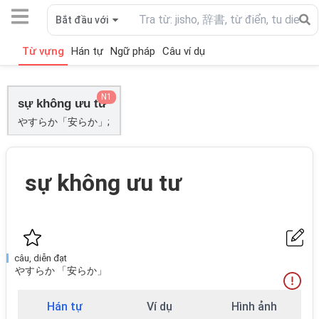
Bắt đầu với
Từ vựng
Hán tự
Ngữ pháp
Câu ví dụ
N1
sự không ưu tư
やすらか「安らか」;
sự không ưu tư
câu, diễn đạt
やすらか 「安らか」
Hán tự
Ví dụ
Hình ảnh