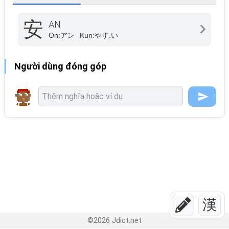
安
AN
On:
アン
Kun:
やす.い
Người dùng đóng góp
漢
©
2026
Jdict.net