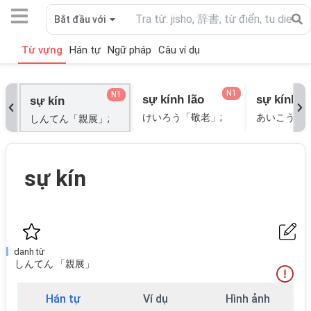
Bắt đầu với
Từ vựng
Hán tự
Ngữ pháp
Câu ví dụ
N1
N1
sự kính lão
sự kính y
sự kín
けいろう「敬老」;
しんてん「親展」;
sự kín
danh từ
しんてん 「親展」
Hán tự
Ví dụ
Hình ảnh