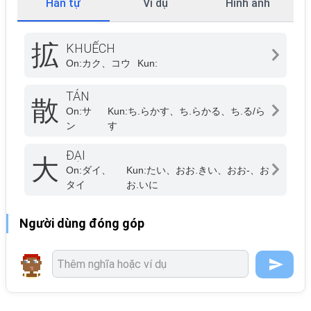
Hán tự
Ví dụ
Hình ảnh
拡
KHUẾCH
On:
カク、コウ
Kun:
TÁN
散
On:
サ
Kun:
ち.らかす、ち.らかる、ち.る/ら
ン
す
ĐẠI
大
On:
ダイ、
Kun:
たい、おお.きい、おお-、お
タイ
お.いに
Người dùng đóng góp