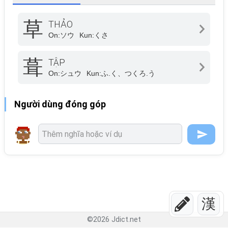
草
THẢO
On:
ソウ
Kun:
くさ
葺
TẬP
On:
シュウ
Kun:
ふ.く、つくろ.う
Người dùng đóng góp
漢
©
2026
Jdict.net