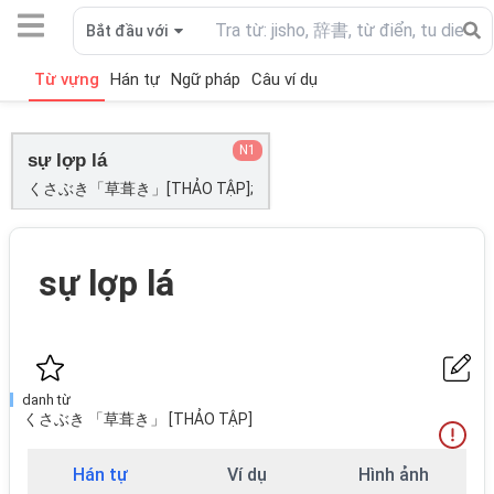
Bắt đầu với
Từ vựng
Hán tự
Ngữ pháp
Câu ví dụ
N1
sự lợp lá
くさぶき「草葺き」[THẢO TẬP];
sự lợp lá
danh từ
くさぶき 「草葺き」 [THẢO TẬP]
Hán tự
Ví dụ
Hình ảnh