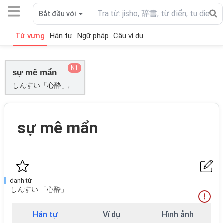
Bắt đầu với
Từ vựng
Hán tự
Ngữ pháp
Câu ví dụ
N1
sự mê mẩn
しんすい「心酔」;
sự mê mẩn
danh từ
しんすい 「心酔」
Hán tự
Ví dụ
Hình ảnh