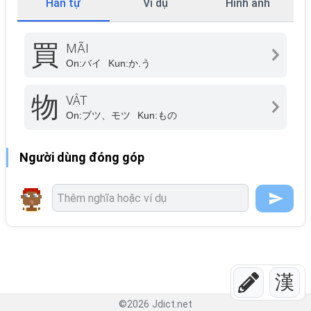
Hán tự
Ví dụ
Hình ảnh
買
MÃI
On:
バイ
Kun:
か.う
物
VẬT
On:
ブツ、モツ
Kun:
もの
Người dùng đóng góp
漢
©
2026
Jdict.net