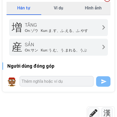
Hán tự
Ví dụ
Hình ảnh
増
TĂNG
On:
ゾウ
Kun:
ま.す、ふ.える、ふ.やす
産
SẢN
On:
サン
Kun:
う.む、う.まれる、うぶ
Người dùng đóng góp
漢