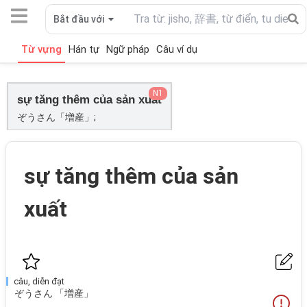
Bắt đầu với
Từ vựng
Hán tự
Ngữ pháp
Câu ví dụ
N1
sự tăng thêm của sản xuất
ぞうさん「増産」;
sự tăng thêm của sản
xuất
câu, diễn đạt
ぞうさん 「増産」