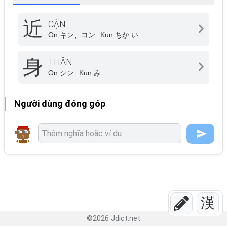
近
CẬN
On:
キン、コン
Kun:
ちか.い
身
THÂN
On:
シン
Kun:
み
Người dùng đóng góp
漢
©
2026
Jdict.net