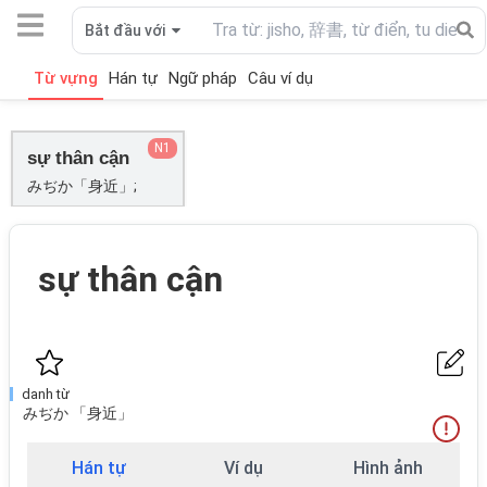
Bắt đầu với
Từ vựng
Hán tự
Ngữ pháp
Câu ví dụ
N1
sự thân cận
みぢか「身近」;
sự thân cận
danh từ
みぢか 「身近」
Hán tự
Ví dụ
Hình ảnh