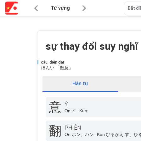
Từ vựng
Bắt đầ
sự thay đổi suy nghĩ
câu, diễn đạt
ほんい 「翻意」
Hán tự
意
Ý
On:
イ
Kun:
翻
PHIÊN
On:
ホン、ハン
Kun:
ひるがえ.す、ひ