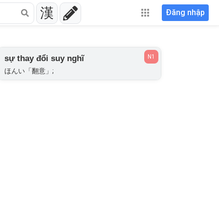
漢
Đăng nhập
N1
sự thay đổi suy nghĩ
ほんい「翻意」;