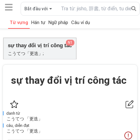
Bắt đầu với
Từ vựng
Hán tự
Ngữ pháp
Câu ví dụ
N1
sự thay đổi vị trí công tác
こうてつ「更迭」;
sự thay đổi vị trí công tác
danh từ
こうてつ 「更迭」
câu, diễn đạt
こうてつ 「更迭」