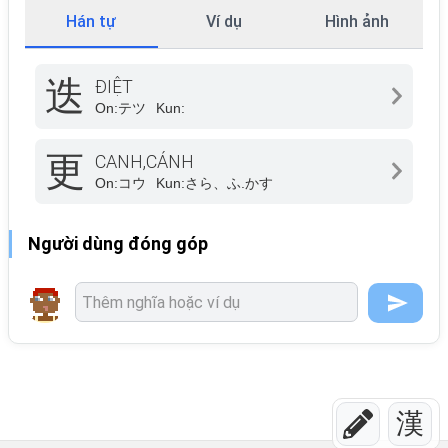
Hán tự
Ví dụ
Hình ảnh
迭
ĐIỆT
On:
テツ
Kun:
更
CANH,CÁNH
On:
コウ
Kun:
さら、ふ.かす
Người dùng đóng góp
漢