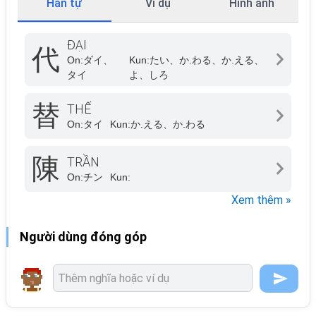
Hán tự
Ví dụ
Hình ảnh
ĐẠI
代
On:
ダイ、
Kun:
たい、か.わる、か.える、
タイ
よ、しろ
替
THẾ
On:
タイ
Kun:
か.える、か.わる
陳
TRẦN
On:
チン
Kun:
Xem thêm »
Người dùng đóng góp