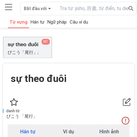
Bắt đầu với
Từ vựng
Hán tự
Ngữ pháp
Câu ví dụ
N1
sự theo đuôi
びこう「尾行」;
sự theo đuôi
danh từ
びこう 「尾行」
Hán tự
Ví dụ
Hình ảnh