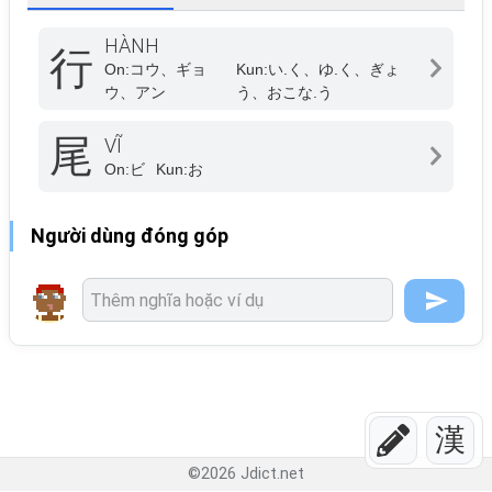
HÀNH
行
On:
コウ、ギョ
Kun:
い.く、ゆ.く、ぎょ
ウ、アン
う、おこな.う
尾
VĨ
On:
ビ
Kun:
お
Người dùng đóng góp
漢
©
2026
Jdict.net