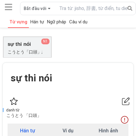
Bắt đầu với
Từ vựng
Hán tự
Ngữ pháp
Câu ví dụ
N1
sự thi nói
こうとう「口頭」;
sự thi nói
danh từ
こうとう 「口頭」
Hán tự
Ví dụ
Hình ảnh