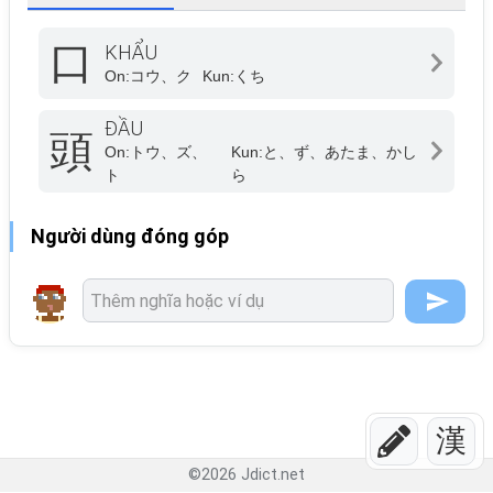
口
KHẨU
On:
コウ、ク
Kun:
くち
ĐẦU
頭
On:
トウ、ズ、
Kun:
と、ず、あたま、かし
ト
ら
Người dùng đóng góp
漢
©
2026
Jdict.net