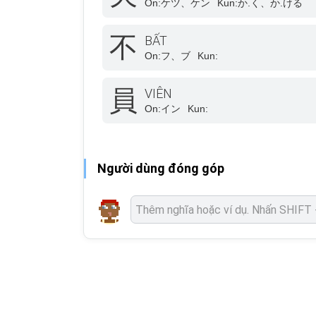
On:
ケツ、ケン
Kun:
か.く、か.ける
不
BẤT
On:
フ、ブ
Kun:
員
VIÊN
On:
イン
Kun:
Người dùng đóng góp