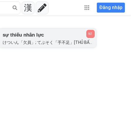
漢
Đăng nhập
N1
sự thiếu nhân lực
けついん「欠員」; てぶそく「手不足」[THỦ BẤT TÚC]; ひとでぶそく「人手不足」[NHÂN THỦ BẤT TÚC];