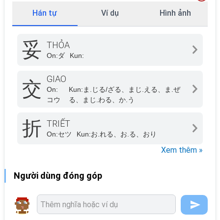
Hán tự
Ví dụ
Hình ảnh
妥
THỎA
On:
ダ
Kun:
GIAO
交
On:
Kun:
ま.じる/ざる、まじ.える、ま.ぜ
コウ
る、まじ.わる、か.う
折
TRIẾT
On:
セツ
Kun:
お.れる、お.る、おり
Xem thêm »
Người dùng đóng góp