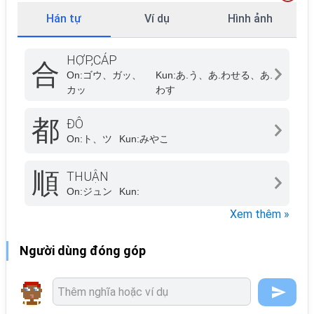
Hán tự
Ví dụ
Hình ảnh
HỢP,CÁP
合
On:
ゴウ、ガッ、
Kun:
あ.う、あ.わせる、あ.
カッ
わす
都
ĐÔ
On:
ト、ツ
Kun:
みやこ
順
THUẬN
On:
ジュン
Kun:
Xem thêm »
Người dùng đóng góp