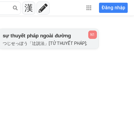
漢
Đăng nhập
N1
sự thuyết pháp ngoài đường
つじせっぽう「辻説法」[TỬ THUYẾT PHÁP];