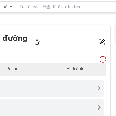
u với
i đường
Ví dụ
Hình ảnh