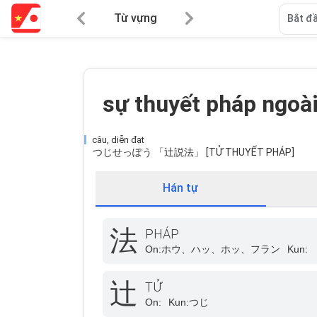
Từ vựng
Bắt đầ
sự thuyết pháp ngoà
câu, diễn đạt
つじせっぽう 「辻説法」 [TỬ THUYẾT PHÁP]
Hán tự
法
PHÁP
On:
ホウ、ハッ、ホッ、フラン
Kun:
辻
TỬ
On:
Kun:
つじ