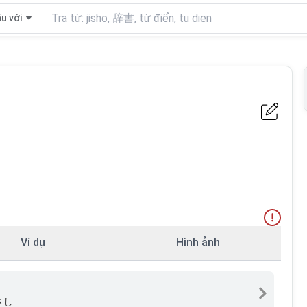
u với
Ví dụ
Hình ảnh
さし