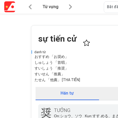
Từ vựng
Bắt đầ
sự tiến cử
danh từ
おすすめ 「お奨め」
しゅしょう 「首唱」
すいしょう 「推奨」
すいせん 「推薦」
たせん 「他薦」 [THA TIẾN]
Hán tự
奨
TƯỞNG
On:
ショウ、ソウ
Kun:
すす.める、ま