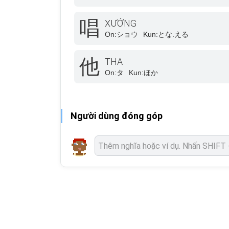
唱
XƯỚNG
On:
ショウ
Kun:
とな.える
他
THA
On:
タ
Kun:
ほか
Người dùng đóng góp