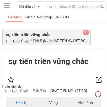
Bắt đầu với
Từ vựng
Hán tự
Ngữ pháp
Câu ví dụ
N1
sự tiến triển vững chắc
にっしんげっぽ「日進月歩」[NHẬT TIẾN NGUYỆT BỘ];
sự tiến triển vững chắc
câu, diễn đạt
にっしんげっぽ 「日進月歩」 [NHẬT TIẾN NGUYỆT BỘ]
Hán tự
Ví dụ
Hình ảnh