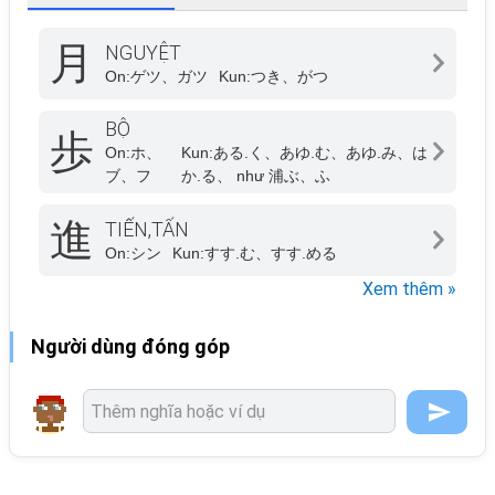
月
NGUYỆT
On:
ゲツ、ガツ
Kun:
つき、がつ
BỘ
歩
On:
ホ、
Kun:
ある.く、あゆ.む、あゆ.み、は
ブ、フ
か.る、 như 浦ぶ、ふ
進
TIẾN,TẤN
On:
シン
Kun:
すす.む、すす.める
Xem thêm »
Người dùng đóng góp