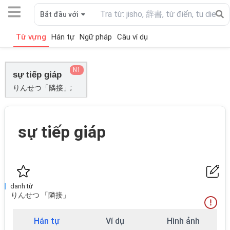
Bắt đầu với
Từ vựng
Hán tự
Ngữ pháp
Câu ví dụ
N1
sự tiếp giáp
りんせつ「隣接」;
sự tiếp giáp
danh từ
りんせつ 「隣接」
Hán tự
Ví dụ
Hình ảnh