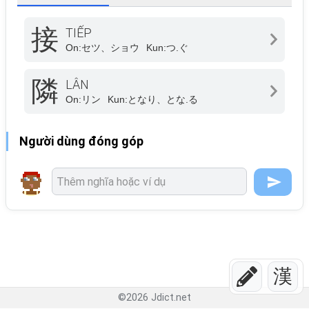
接
TIẾP
On:
セツ、ショウ
Kun:
つ.ぐ
隣
LÂN
On:
リン
Kun:
となり、とな.る
Người dùng đóng góp
漢
©
2026
Jdict.net