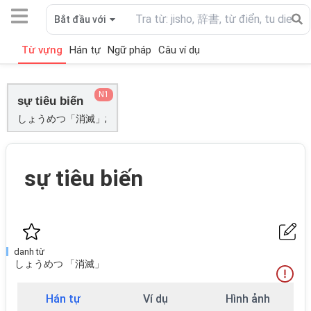
Bắt đầu với
Từ vựng
Hán tự
Ngữ pháp
Câu ví dụ
N1
sự tiêu biến
しょうめつ「消滅」;
sự tiêu biến
danh từ
しょうめつ 「消滅」
Hán tự
Ví dụ
Hình ảnh