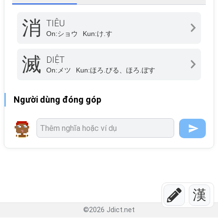
消
TIÊU
On:
ショウ
Kun:
け.す
滅
DIỆT
On:
メツ
Kun:
ほろ.びる、ほろ.ぼす
Người dùng đóng góp
漢
©
2026
Jdict.net