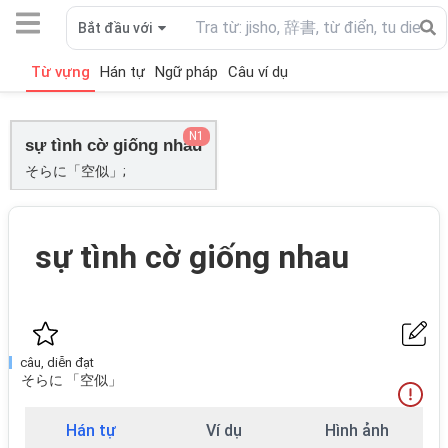
Bắt đầu với
Từ vựng
Hán tự
Ngữ pháp
Câu ví dụ
N1
sự tình cờ giống nhau
そらに「空似」;
sự tình cờ giống nhau
câu, diễn đạt
そらに 「空似」
Hán tự
Ví dụ
Hình ảnh