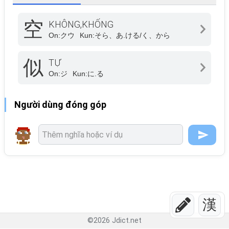
空
KHÔNG,KHỐNG
On:
クウ
Kun:
そら、あ.ける/く、から
似
TỰ
On:
ジ
Kun:
に.る
Người dùng đóng góp
漢
©
2026
Jdict.net