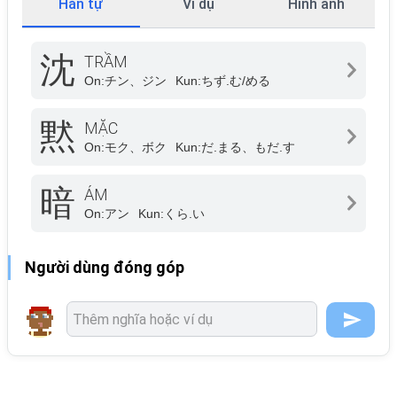
Hán tự
Ví dụ
Hình ảnh
沈
TRẦM
On:
チン、ジン
Kun:
ちず.む/める
黙
MẶC
On:
モク、ボク
Kun:
だ.まる、もだ.す
暗
ÁM
On:
アン
Kun:
くら.い
Người dùng đóng góp