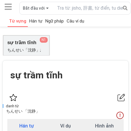
Bắt đầu với
Từ vựng
Hán tự
Ngữ pháp
Câu ví dụ
N1
sự trầm tĩnh
ちんせい「沈静」;
sự trầm tĩnh
danh từ
ちんせい 「沈静」
Hán tự
Ví dụ
Hình ảnh