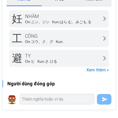
妊
NHÂM
On:
ニン、ジン
Kun:
はら.む、みごも.る
工
CÔNG
On:
コウ、ク、グ
Kun:
避
TỴ
On:
ヒ
Kun:
さ.ける
Xem thêm »
Người dùng đóng góp