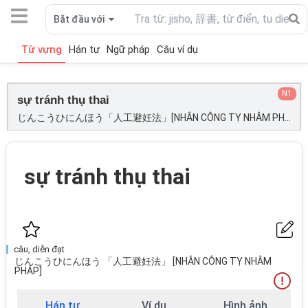
Bắt đầu với
Từ vựng
Hán tự
Ngữ pháp
Câu ví dụ
N1
sự tránh thụ thai
じんこうひにんほう「人工避妊法」[NHÂN CÔNG TỴ NHÂM PHÁP];
sự tránh thụ thai
câu, diễn đạt
じんこうひにんほう 「人工避妊法」 [NHÂN CÔNG TỴ NHÂM
PHÁP]
Hán tự
Ví dụ
Hình ảnh