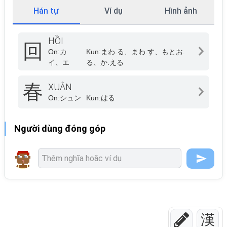
Hán tự
Ví dụ
Hình ảnh
HỒI
回
On:
カ
Kun:
まわ.る、まわ.す、もとお.
イ、エ
る、か.える
春
XUÂN
On:
シュン
Kun:
はる
Người dùng đóng góp
漢