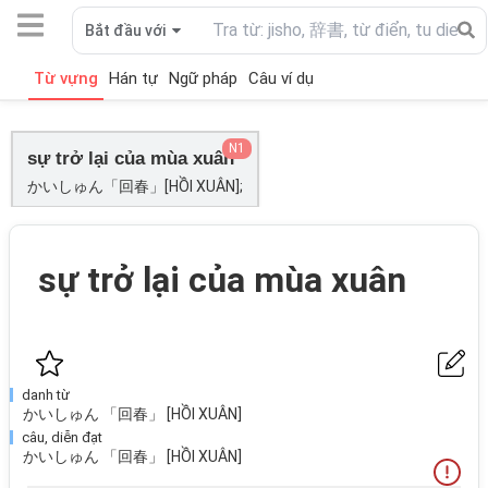
Bắt đầu với
Từ vựng
Hán tự
Ngữ pháp
Câu ví dụ
N1
sự trở lại của mùa xuân
かいしゅん「回春」[HỒI XUÂN];
sự trở lại của mùa xuân
danh từ
かいしゅん 「回春」 [HỒI XUÂN]
câu, diễn đạt
かいしゅん 「回春」 [HỒI XUÂN]