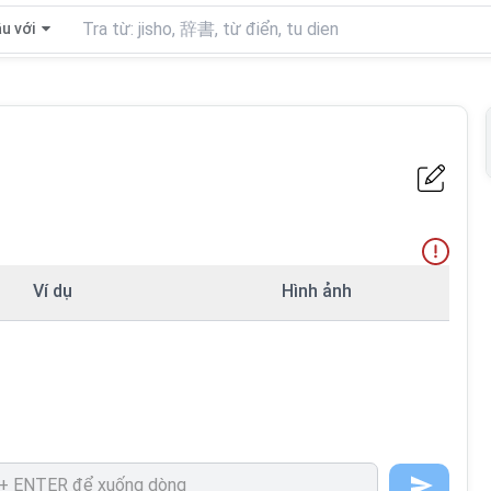
u với
Ví dụ
Hình ảnh