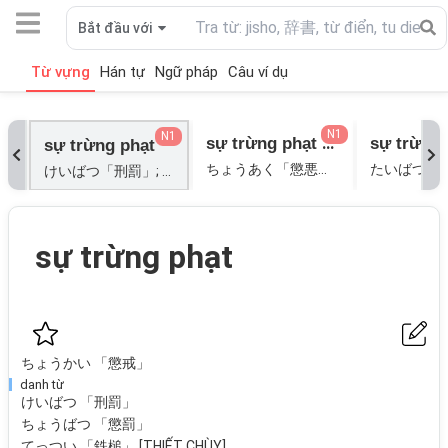
Bắt đầu với
Từ vựng
Hán tự
Ngữ pháp
Câu ví dụ
N1
N1
sự trừng phạt cái ác
sự trừng phạt
ちょうあく「懲悪」[TRỪNG ÁC];
たいばつ「体
けいばつ「刑罰」; ちょうかい「懲戒」; ちょうばつ「懲罰」; てっつい「鉄槌」[THIẾT CHÙY]; ばち「罰」; ばつ「伐」; ばつ「罰」;
sự trừng phạt
ちょうかい 「懲戒」
danh từ
けいばつ 「刑罰」
ちょうばつ 「懲罰」
てっつい 「鉄槌」 [THIẾT CHÙY]