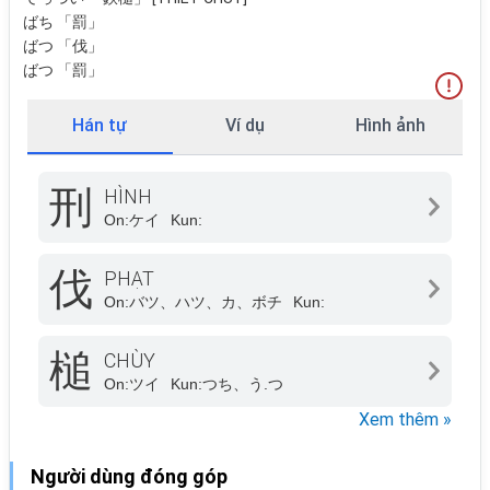
ばち 「罰」
ばつ 「伐」
ばつ 「罰」
Hán tự
Ví dụ
Hình ảnh
刑
HÌNH
On:
ケイ
Kun:
伐
PHẠT
On:
バツ、ハツ、カ、ボチ
Kun:
槌
CHÙY
On:
ツイ
Kun:
つち、う.つ
Xem thêm »
Người dùng đóng góp