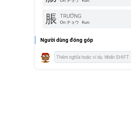
On:
チョウ
Kun:
脹
TRƯỚNG
On:
チョウ
Kun:
Người dùng đóng góp