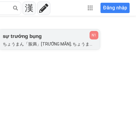
漢
Đăng nhập
N1
sự trướng bụng
ちょうまん「脹満」[TRƯỚNG MÃN]; ちょうまん「腸満」[TRƯỜNG MÃN];