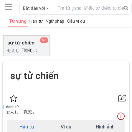
Bắt đầu với
Từ vựng
Hán tự
Ngữ pháp
Câu ví dụ
N1
sự tử chiến
せんし「戦死」;
sự tử chiến
danh từ
せんし 「戦死」
Hán tự
Ví dụ
Hình ảnh