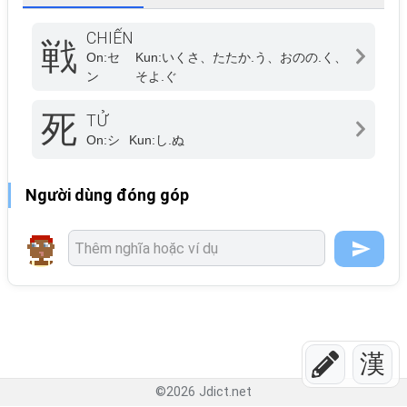
CHIẾN
戦
On:
セ
Kun:
いくさ、たたか.う、おのの.く、
ン
そよ.ぐ
死
TỬ
On:
シ
Kun:
し.ぬ
Người dùng đóng góp
漢
©
2026
Jdict.net