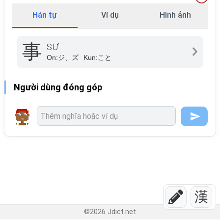
Hán tự
Ví dụ
Hình ảnh
事
SỰ
On:
ジ、ズ
Kun:
こと
Người dùng đóng góp
漢
©
2026
Jdict.net