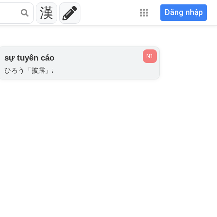
漢
Đăng nhập
N1
sự tuyên cáo
ひろう「披露」;