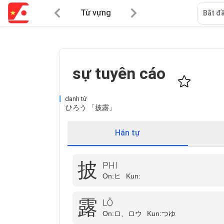
Từ vựng
Bắt đầ
sự tuyên cáo
danh từ
ひろう 「披露」
Hán tự
披
PHI
On:
ヒ
Kun:
露
LỘ
On:
ロ、ロウ
Kun:
つゆ