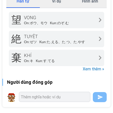
Hán tự
Ví dụ
Hình ảnh
望
VỌNG
On:
ボウ、モウ
Kun:
のぞ.む
絶
TUYỆT
On:
ゼツ
Kun:
た.える、た.つ、た.やす
棄
KHÍ
On:
キ
Kun:
す.てる
Xem thêm »
Người dùng đóng góp