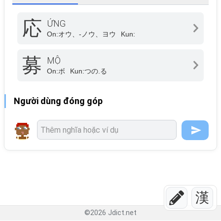
応
ỨNG
On:
オウ、-ノウ、ヨウ
Kun:
募
MỘ
On:
ボ
Kun:
つの.る
Người dùng đóng góp
漢
©
2026
Jdict.net