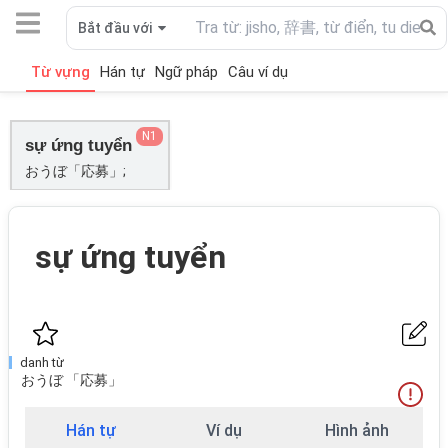
Bắt đầu với
Từ vựng
Hán tự
Ngữ pháp
Câu ví dụ
N1
sự ứng tuyển
おうぼ「応募」;
sự ứng tuyển
danh từ
おうぼ 「応募」
Hán tự
Ví dụ
Hình ảnh