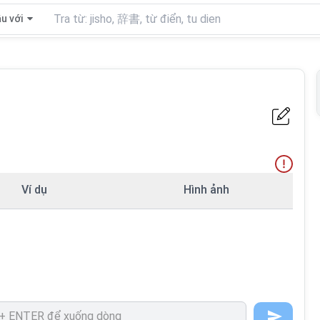
u với
Ví dụ
Hình ảnh