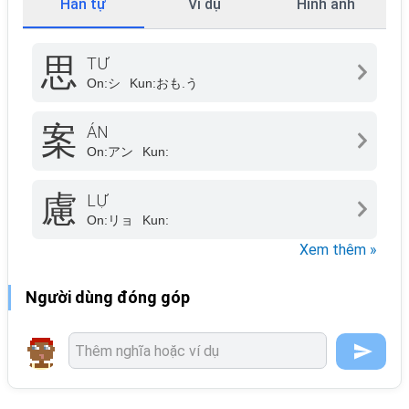
Hán tự
Ví dụ
Hình ảnh
思
TƯ
On:
シ
Kun:
おも.う
案
ÁN
On:
アン
Kun:
慮
LỰ
On:
リョ
Kun:
Xem thêm »
Người dùng đóng góp