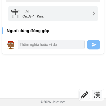
害
HẠI
On:
ガイ
Kun:
Người dùng đóng góp
漢
©
2026
Jdict.net