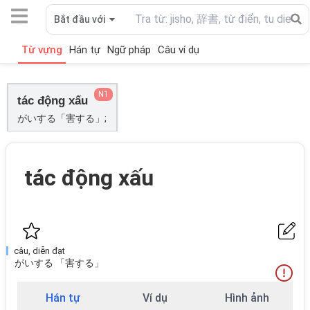
Bắt đầu với
Từ vựng
Hán tự
Ngữ pháp
Câu ví dụ
N1
tác động xấu
がいする「害する」;
tác động xấu
câu, diễn đạt
がいする 「害する」
Hán tự
Ví dụ
Hình ảnh