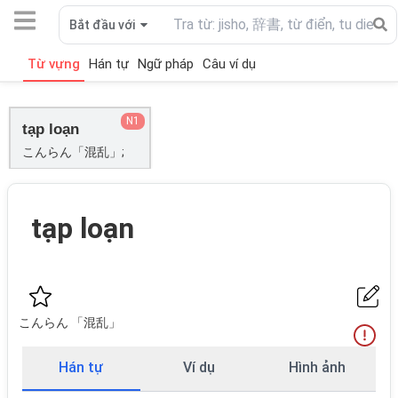
Bắt đầu với
Từ vựng
Hán tự
Ngữ pháp
Câu ví dụ
N1
tạp loạn
こんらん「混乱」;
tạp loạn
こんらん 「混乱」
Hán tự
Ví dụ
Hình ảnh