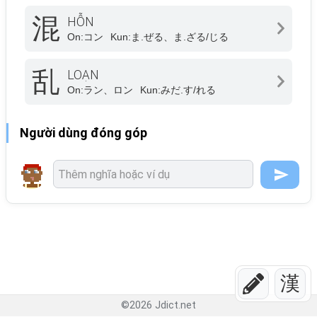
混
HỖN
On:
コン
Kun:
ま.ぜる、ま.ざる/じる
乱
LOẠN
On:
ラン、ロン
Kun:
みだ.す/れる
Người dùng đóng góp
漢
©
2026
Jdict.net