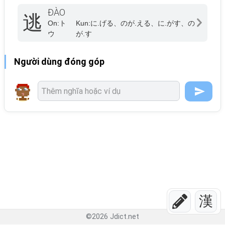
ĐÀO
逃
On:
ト
Kun:
に.げる、のが.える、に.がす、の
ウ
が.す
Người dùng đóng góp
漢
©
2026
Jdict.net