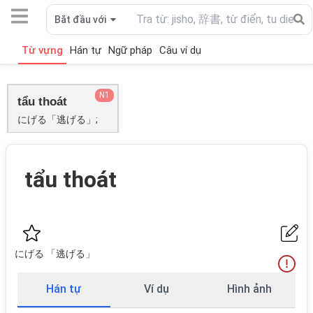
Bắt đầu với
Từ vựng
Hán tự
Ngữ pháp
Câu ví dụ
N1
tẩu thoát
にげる「逃げる」;
tẩu thoát
にげる 「逃げる」
Hán tự
Ví dụ
Hình ảnh