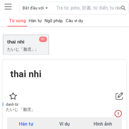
Bắt đầu với
Từ vựng
Hán tự
Ngữ pháp
Câu ví dụ
N1
thai nhi
たいじ「胎児」;
thai nhi
danh từ
たいじ 「胎児」
Hán tự
Ví dụ
Hình ảnh