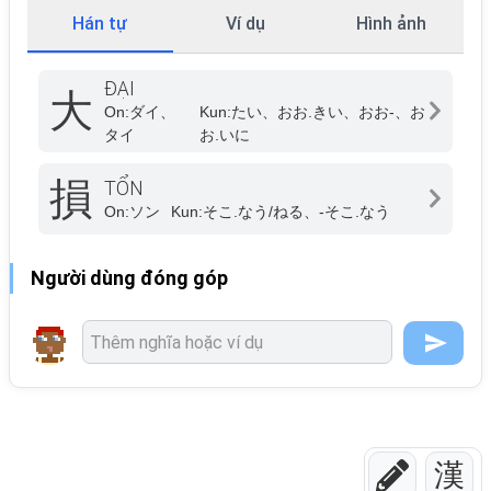
Hán tự
Ví dụ
Hình ảnh
ĐẠI
大
On:
ダイ、
Kun:
たい、おお.きい、おお-、お
タイ
お.いに
損
TỔN
On:
ソン
Kun:
そこ.なう/ねる、-そこ.なう
Người dùng đóng góp
漢