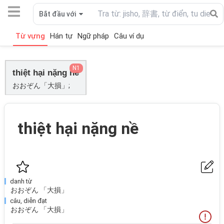
Bắt đầu với
Từ vựng
Hán tự
Ngữ pháp
Câu ví dụ
N1
thiệt hại nặng nề
おおぞん「大損」;
thiệt hại nặng nề
danh từ
おおぞん 「大損」
câu, diễn đạt
おおぞん 「大損」